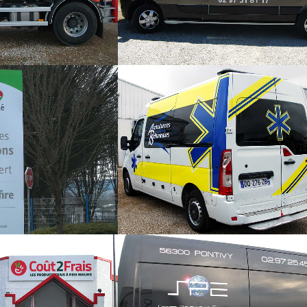
OMMUNAUTÉ
AMBULANCES BRÉHANNAI
em
Panneaux
 FRAIS
SPE