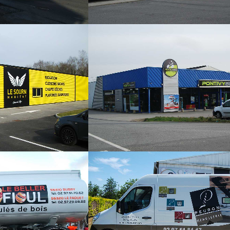
 HABITAT
PONTIVY BIKE
es / Panneaux /
Habillage vitrine / Marquage véhi
 extérieure
Panneaux / Signalétique extéri
R FIOUL
MENUISERIE PEURON
 intérieure
Marquage véhicules