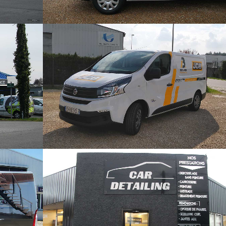
JCB
cules /
Marquage véhicules
eure
CAR DETAILING
Marquage véhicules