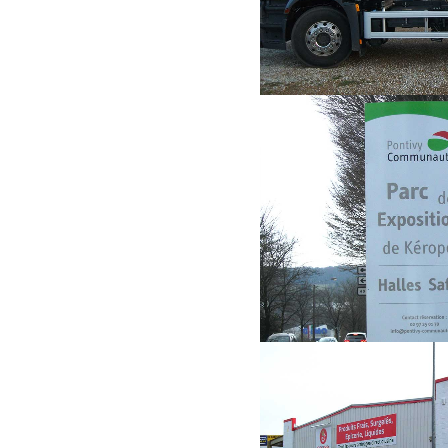
PONTIVY C
Tot
COÛT 2