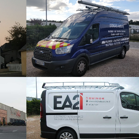
IE
ANTHONY DONIAS
Marquage véhicules
NTIVY
EA2I – PONTIVY
eure
Marquage véhicules / Totem