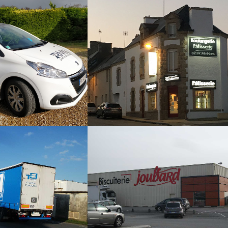
BOULANGERIE PÂTISSER
NE EN MUSIQUE
DIEUXLESAINT
éhicules
Enseigne / Panneaux
S BRIENT
BISCUITERIE JOUBARD – PO
éhicules
Panneaux / Signalétique extéri