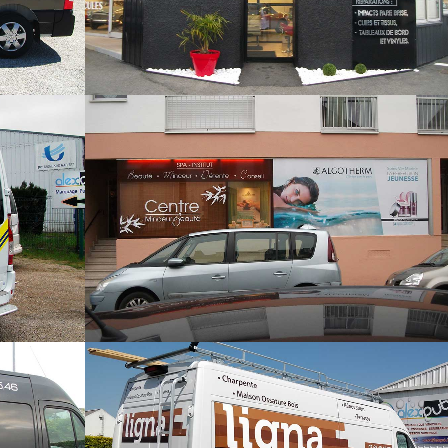
CENTRE MINCEUR BEAUTÉ –
SES
PONTIVY
Signalétique extérieure
LIGNA