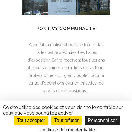
PONTIVY COMMUNAUTÉ
Alex Pub a réalisé et posé le totem des
Halles Safire à Pontivy. Les halles
d'exposition Safire reçoivent tous les ans
plusieurs dizaines de milliers de visiteurs,
professionnels ou grand public, pour la
tenue d'opérations évènementielles, de
salons et d'expositions....
Ce site utilise des cookies et vous donne le contrôle sur
ceux que vous souhaitez activer
Tout accepter
Tout refuser
Personnaliser
Politique de confidentialité