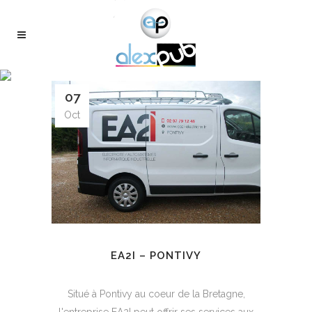
Panneau de gestion des cookies
07
Oct
EA2I – PONTIVY
Situé à Pontivy au coeur de la Bretagne,
l'entreprise EA2I peut offrir ses services aux